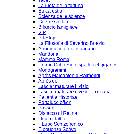
Tacet
La ruota della fortuna
Eu carestia
Scienza delle scienze
Guerre stellari
Bilancio famigliare
VIP
Pit-Stop
La Filosofia di Severino Boezio
Anonimo informale padano
Mandorla
Mamma Roma
Il nano Dotto Sulle spalle del gigante
Monogrammi
Après Marcantonio Raimondi
Après de
Lasciar maturare il vizio
Lasciar maturare il vizio - Lussuria
Patientia Historiae
Portaluce off/on
Passim
Distacco di Retina
Omero Tattile
Il Lupo Schizofrenico
Eloquenza Soave