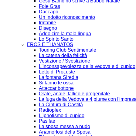
Gesù Bambino scrive a Babbo Natale
Foie Gras
Daccapo
Un indotto riconoscimento
Irritabile
Disegno
Addolcire la mala lingua
Lo Spirito Santo
EROS E THANATOS
Touring Club Sentimentale
La catena della felicità
Vestizione / Svestizione
L'inconsapevolezza della vedova e di cupido
Letto di Procuste
La fontana Siredia
Si fanno le ossa
Attaccar bottone
Orale, anale, fallico e pregenitale
La fuga della Vedova a 4 piume con l'impresa
La Cintura di Castità
Radioplex
L'ipnotismo di cupido
Pasifae
La sposa messa a nudo
Anamorfosi della Sposa