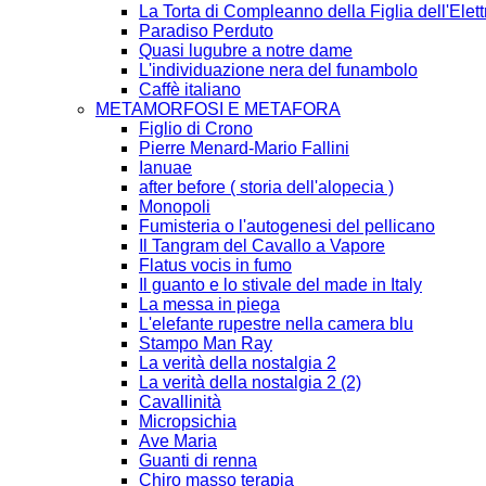
La Torta di Compleanno della Figlia dell'Elett
Paradiso Perduto
Quasi lugubre a notre dame
L'individuazione nera del funambolo
Caffè italiano
METAMORFOSI E METAFORA
Figlio di Crono
Pierre Menard-Mario Fallini
Ianuae
after before ( storia dell'alopecia )
Monopoli
Fumisteria o l'autogenesi del pellicano
Il Tangram del Cavallo a Vapore
Flatus vocis in fumo
Il guanto e lo stivale del made in Italy
La messa in piega
L'elefante rupestre nella camera blu
Stampo Man Ray
La verità della nostalgia 2
La verità della nostalgia 2 (2)
Cavallinità
Micropsichia
Ave Maria
Guanti di renna
Chiro masso terapia