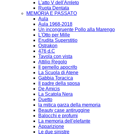
L'atto V dell'Amleto
Ruota Dentata
MEMORIA E PASSATO
Aula
Aula 1968-2018
Un incongruente Pollo alla Marengo
L'Otto per Mille
Erudita Superstitio
Ostrakon
476 d.C
Tavola con vista
Attilio Regolo
Il gemello apocrifo
La Scuola di Atene
Gabbia Toracica
Il padre della sposa
De Amicis
La Scatola Nera
Duetto
la mitica garza della memoria
Beauty case antiruggine
Balocchi e profumi
La memoria dell'elefante
Apparizione
Le due sinistre