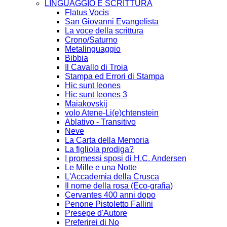
LINGUAGGIO E SCRITTURA
Flatus Vocis
San Giovanni Evangelista
La voce della scrittura
Crono/Saturno
Metalinguaggio
Bibbia
Il Cavallo di Troia
Stampa ed Errori di Stampa
Hic sunt leones
Hic sunt leones 3
Maiakovskij
volo Atene-Li(e)chtenstein
Ablativo - Transitivo
Neve
La Carta della Memoria
La figliola prodiga?
I promessi sposi di H.C. Andersen
Le Mille e una Notte
L'Accademia della Crusca
Il nome della rosa (Eco-grafia)
Cervantes 400 anni dopo
Penone Pistoletto Fallini
Presepe d'Autore
Preferirei di No