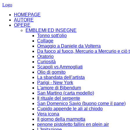
Logo
HOMEPAGE
AUTORE
OPERE
EMBLEMI ED INSEGNE
Tonno sott'olio
Collage
Omaggio a Daniele da Volterra
Da fuoco al fuoco, Mercurio a Mercurio e ciò t
Oratorio
Curiosità
Scapoli vs Ammogliati
Olio di gomito
La sbandata dell'artista
Parigi - New York
L'amore di Bibendum
San Martino (carta modello)
Il rituale del serpente
San Domenico Savio (buono come il pane)
Cupido appende le ali al chiodo
Vera icona
Il giorno della marmotta
penone pistoletto fallini en plein air
L'Imitazione