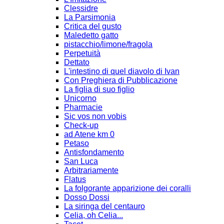
Clessidre
La Parsimonia
Critica del gusto
Maledetto gatto
pistacchio/limone/fragola
Perpetuità
Dettato
L'intestino di quel diavolo di Ivan
Con Preghiera di Pubblicazione
La figlia di suo figlio
Unicorno
Pharmacie
Sic vos non vobis
Check-up
ad Atene km 0
Petaso
Antisfondamento
San Luca
Arbitrariamente
Flatus
La folgorante apparizione dei coralli
Dosso Dossi
La siringa del centauro
Celia, oh Celia...