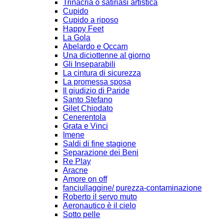
Trinacria o satiriasi artistica
Cupido
Cupido a riposo
Happy Feet
La Gola
Abelardo e Occam
Una diciottenne al giorno
Gli Inseparabili
La cintura di sicurezza
La promessa sposa
Il giudizio di Paride
Santo Stefano
Gilet Chiodato
Cenerentola
Grata e Vinci
Imene
Saldi di fine stagione
Separazione dei Beni
Re Play
Aracne
Amore on off
fanciullaggine/ purezza-contaminazione
Roberto il servo muto
Aeronautico è il cielo
Sotto pelle