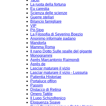
Tacet
La ruota della fortuna
Eu carestia
Scienza delle scienze
Guerre stellari
Bilancio famigliare
VIP
Pit-Stop
La Filosofia di Severino Boezio
Anonimo informale padano
Mandorla
Mamma Roma
Il nano Dotto Sulle spalle del gigante
Monogrammi
Après Marcantonio Raimondi
Après de
Lasciar maturare il vizio
Lasciar maturare il vizio - Lussuria
Patientia Historiae
Portaluce off/on
Passim
Distacco di Retina
Omero Tattile
Il Lupo Schizofrenico
Eloquenza Soave