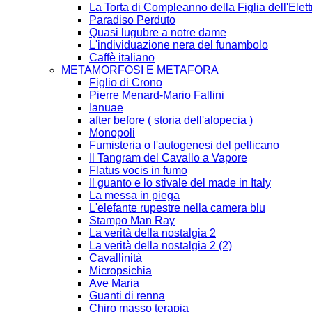
La Torta di Compleanno della Figlia dell'Elett
Paradiso Perduto
Quasi lugubre a notre dame
L'individuazione nera del funambolo
Caffè italiano
METAMORFOSI E METAFORA
Figlio di Crono
Pierre Menard-Mario Fallini
Ianuae
after before ( storia dell'alopecia )
Monopoli
Fumisteria o l'autogenesi del pellicano
Il Tangram del Cavallo a Vapore
Flatus vocis in fumo
Il guanto e lo stivale del made in Italy
La messa in piega
L'elefante rupestre nella camera blu
Stampo Man Ray
La verità della nostalgia 2
La verità della nostalgia 2 (2)
Cavallinità
Micropsichia
Ave Maria
Guanti di renna
Chiro masso terapia