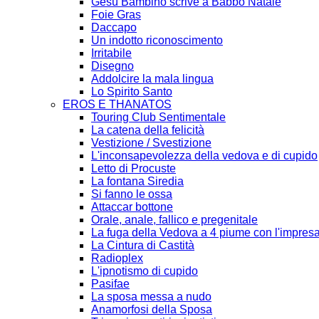
Gesù Bambino scrive a Babbo Natale
Foie Gras
Daccapo
Un indotto riconoscimento
Irritabile
Disegno
Addolcire la mala lingua
Lo Spirito Santo
EROS E THANATOS
Touring Club Sentimentale
La catena della felicità
Vestizione / Svestizione
L'inconsapevolezza della vedova e di cupido
Letto di Procuste
La fontana Siredia
Si fanno le ossa
Attaccar bottone
Orale, anale, fallico e pregenitale
La fuga della Vedova a 4 piume con l'impresa
La Cintura di Castità
Radioplex
L'ipnotismo di cupido
Pasifae
La sposa messa a nudo
Anamorfosi della Sposa