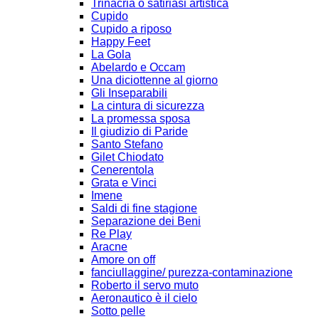
Trinacria o satiriasi artistica
Cupido
Cupido a riposo
Happy Feet
La Gola
Abelardo e Occam
Una diciottenne al giorno
Gli Inseparabili
La cintura di sicurezza
La promessa sposa
Il giudizio di Paride
Santo Stefano
Gilet Chiodato
Cenerentola
Grata e Vinci
Imene
Saldi di fine stagione
Separazione dei Beni
Re Play
Aracne
Amore on off
fanciullaggine/ purezza-contaminazione
Roberto il servo muto
Aeronautico è il cielo
Sotto pelle