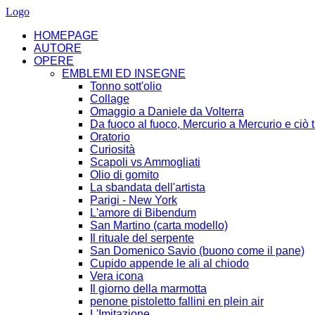
Logo
HOMEPAGE
AUTORE
OPERE
EMBLEMI ED INSEGNE
Tonno sott'olio
Collage
Omaggio a Daniele da Volterra
Da fuoco al fuoco, Mercurio a Mercurio e ciò t
Oratorio
Curiosità
Scapoli vs Ammogliati
Olio di gomito
La sbandata dell'artista
Parigi - New York
L'amore di Bibendum
San Martino (carta modello)
Il rituale del serpente
San Domenico Savio (buono come il pane)
Cupido appende le ali al chiodo
Vera icona
Il giorno della marmotta
penone pistoletto fallini en plein air
L'Imitazione