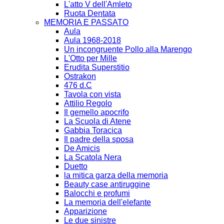
L'atto V dell'Amleto
Ruota Dentata
MEMORIA E PASSATO
Aula
Aula 1968-2018
Un incongruente Pollo alla Marengo
L'Otto per Mille
Erudita Superstitio
Ostrakon
476 d.C
Tavola con vista
Attilio Regolo
Il gemello apocrifo
La Scuola di Atene
Gabbia Toracica
Il padre della sposa
De Amicis
La Scatola Nera
Duetto
la mitica garza della memoria
Beauty case antiruggine
Balocchi e profumi
La memoria dell'elefante
Apparizione
Le due sinistre