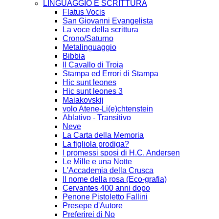
LINGUAGGIO E SCRITTURA
Flatus Vocis
San Giovanni Evangelista
La voce della scrittura
Crono/Saturno
Metalinguaggio
Bibbia
Il Cavallo di Troia
Stampa ed Errori di Stampa
Hic sunt leones
Hic sunt leones 3
Maiakovskij
volo Atene-Li(e)chtenstein
Ablativo - Transitivo
Neve
La Carta della Memoria
La figliola prodiga?
I promessi sposi di H.C. Andersen
Le Mille e una Notte
L'Accademia della Crusca
Il nome della rosa (Eco-grafia)
Cervantes 400 anni dopo
Penone Pistoletto Fallini
Presepe d'Autore
Preferirei di No