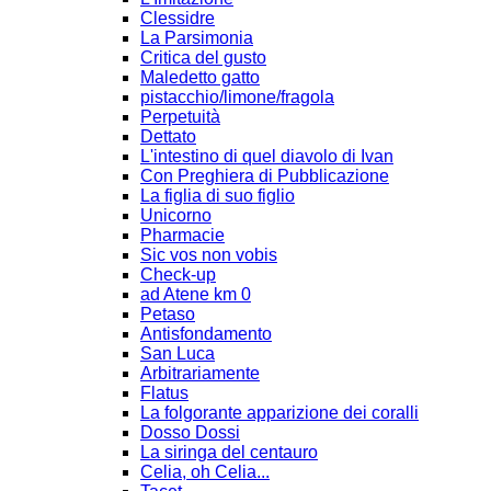
Clessidre
La Parsimonia
Critica del gusto
Maledetto gatto
pistacchio/limone/fragola
Perpetuità
Dettato
L'intestino di quel diavolo di Ivan
Con Preghiera di Pubblicazione
La figlia di suo figlio
Unicorno
Pharmacie
Sic vos non vobis
Check-up
ad Atene km 0
Petaso
Antisfondamento
San Luca
Arbitrariamente
Flatus
La folgorante apparizione dei coralli
Dosso Dossi
La siringa del centauro
Celia, oh Celia...