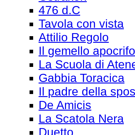
476 d.C
Tavola con vista
Attilio Regolo
Il gemello apocrif
La Scuola di Aten
Gabbia Toracica
Il padre della spo
De Amicis
La Scatola Nera
Duetto