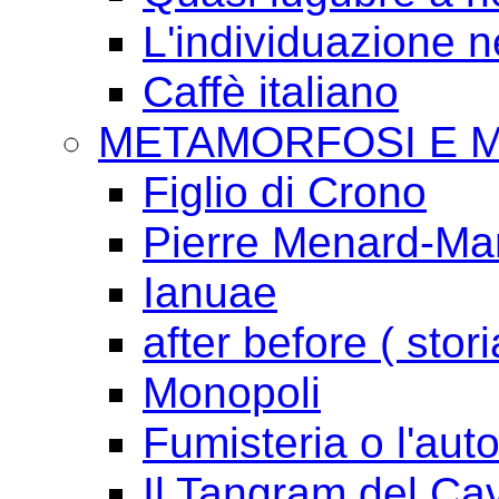
L'individuazione 
Caffè italiano
METAMORFOSI E 
Figlio di Crono
Pierre Menard-Mari
Ianuae
after before ( stori
Monopoli
Fumisteria o l'aut
Il Tangram del Ca