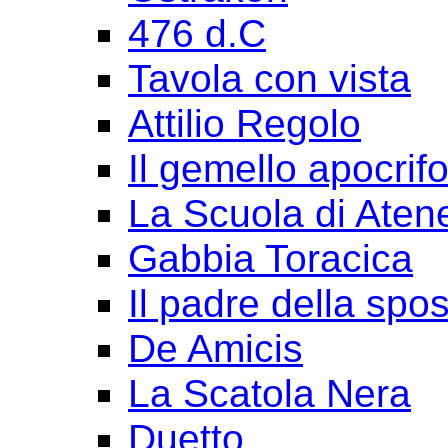
476 d.C
Tavola con vista
Attilio Regolo
Il gemello apocrif
La Scuola di Aten
Gabbia Toracica
Il padre della spo
De Amicis
La Scatola Nera
Duetto