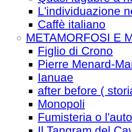
L'individuazione 
Caffè italiano
METAMORFOSI E 
Figlio di Crono
Pierre Menard-Mari
Ianuae
after before ( stori
Monopoli
Fumisteria o l'aut
Il Tangram del Ca