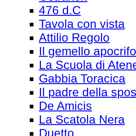
476 d.C
Tavola con vista
Attilio Regolo
Il gemello apocrif
La Scuola di Aten
Gabbia Toracica
Il padre della spo
De Amicis
La Scatola Nera
Duetto