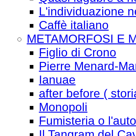
L'individuazione 
Caffè italiano
METAMORFOSI E 
Figlio di Crono
Pierre Menard-Mari
Ianuae
after before ( stori
Monopoli
Fumisteria o l'aut
Il Tangram del Ca