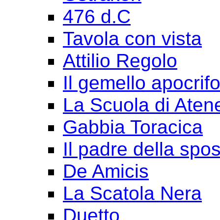
476 d.C
Tavola con vista
Attilio Regolo
Il gemello apocrif
La Scuola di Aten
Gabbia Toracica
Il padre della spo
De Amicis
La Scatola Nera
Duetto