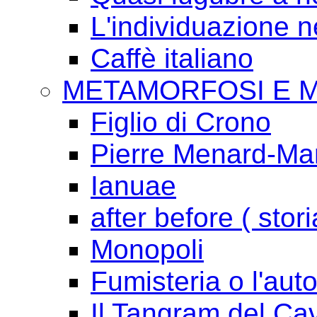
L'individuazione 
Caffè italiano
METAMORFOSI E 
Figlio di Crono
Pierre Menard-Mari
Ianuae
after before ( stori
Monopoli
Fumisteria o l'aut
Il Tangram del Ca