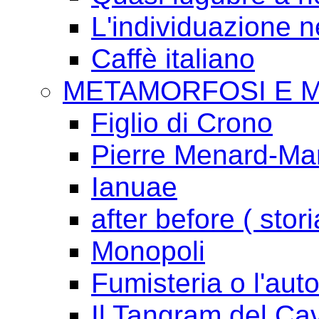
L'individuazione 
Caffè italiano
METAMORFOSI E 
Figlio di Crono
Pierre Menard-Mari
Ianuae
after before ( stori
Monopoli
Fumisteria o l'aut
Il Tangram del Ca