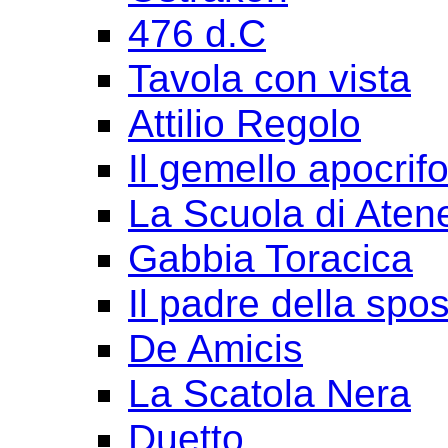
476 d.C
Tavola con vista
Attilio Regolo
Il gemello apocrif
La Scuola di Aten
Gabbia Toracica
Il padre della spo
De Amicis
La Scatola Nera
Duetto