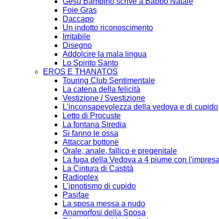
Gesù Bambino scrive a Babbo Natale
Foie Gras
Daccapo
Un indotto riconoscimento
Irritabile
Disegno
Addolcire la mala lingua
Lo Spirito Santo
EROS E THANATOS
Touring Club Sentimentale
La catena della felicità
Vestizione / Svestizione
L'inconsapevolezza della vedova e di cupido
Letto di Procuste
La fontana Siredia
Si fanno le ossa
Attaccar bottone
Orale, anale, fallico e pregenitale
La fuga della Vedova a 4 piume con l'impresa
La Cintura di Castità
Radioplex
L'ipnotismo di cupido
Pasifae
La sposa messa a nudo
Anamorfosi della Sposa