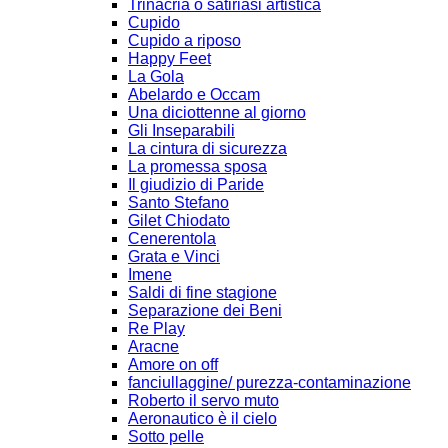
Trinacria o satiriasi artistica
Cupido
Cupido a riposo
Happy Feet
La Gola
Abelardo e Occam
Una diciottenne al giorno
Gli Inseparabili
La cintura di sicurezza
La promessa sposa
Il giudizio di Paride
Santo Stefano
Gilet Chiodato
Cenerentola
Grata e Vinci
Imene
Saldi di fine stagione
Separazione dei Beni
Re Play
Aracne
Amore on off
fanciullaggine/ purezza-contaminazione
Roberto il servo muto
Aeronautico è il cielo
Sotto pelle