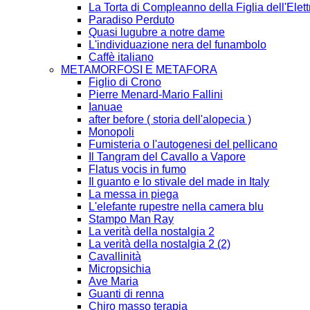
La Torta di Compleanno della Figlia dell'Elett
Paradiso Perduto
Quasi lugubre a notre dame
L'individuazione nera del funambolo
Caffè italiano
METAMORFOSI E METAFORA
Figlio di Crono
Pierre Menard-Mario Fallini
Ianuae
after before ( storia dell'alopecia )
Monopoli
Fumisteria o l'autogenesi del pellicano
Il Tangram del Cavallo a Vapore
Flatus vocis in fumo
Il guanto e lo stivale del made in Italy
La messa in piega
L'elefante rupestre nella camera blu
Stampo Man Ray
La verità della nostalgia 2
La verità della nostalgia 2 (2)
Cavallinità
Micropsichia
Ave Maria
Guanti di renna
Chiro masso terapia