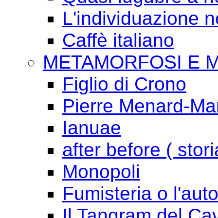
L'individuazione 
Caffè italiano
METAMORFOSI E 
Figlio di Crono
Pierre Menard-Mari
Ianuae
after before ( stori
Monopoli
Fumisteria o l'aut
Il Tangram del Ca