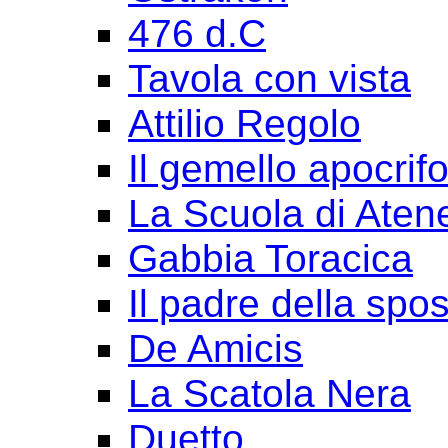
476 d.C
Tavola con vista
Attilio Regolo
Il gemello apocrif
La Scuola di Aten
Gabbia Toracica
Il padre della spo
De Amicis
La Scatola Nera
Duetto