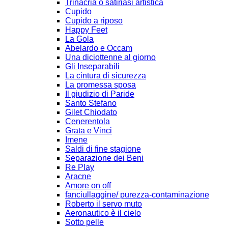
Trinacria o satiriasi artistica
Cupido
Cupido a riposo
Happy Feet
La Gola
Abelardo e Occam
Una diciottenne al giorno
Gli Inseparabili
La cintura di sicurezza
La promessa sposa
Il giudizio di Paride
Santo Stefano
Gilet Chiodato
Cenerentola
Grata e Vinci
Imene
Saldi di fine stagione
Separazione dei Beni
Re Play
Aracne
Amore on off
fanciullaggine/ purezza-contaminazione
Roberto il servo muto
Aeronautico è il cielo
Sotto pelle