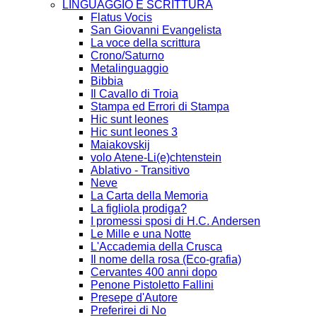
LINGUAGGIO E SCRITTURA
Flatus Vocis
San Giovanni Evangelista
La voce della scrittura
Crono/Saturno
Metalinguaggio
Bibbia
Il Cavallo di Troia
Stampa ed Errori di Stampa
Hic sunt leones
Hic sunt leones 3
Maiakovskij
volo Atene-Li(e)chtenstein
Ablativo - Transitivo
Neve
La Carta della Memoria
La figliola prodiga?
I promessi sposi di H.C. Andersen
Le Mille e una Notte
L'Accademia della Crusca
Il nome della rosa (Eco-grafia)
Cervantes 400 anni dopo
Penone Pistoletto Fallini
Presepe d'Autore
Preferirei di No