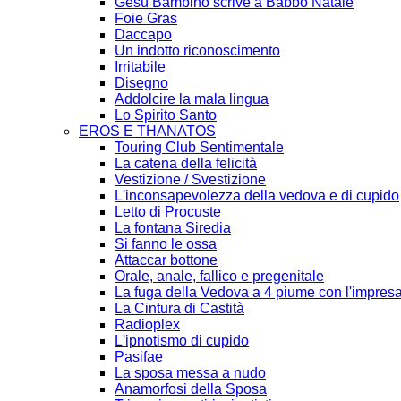
Gesù Bambino scrive a Babbo Natale
Foie Gras
Daccapo
Un indotto riconoscimento
Irritabile
Disegno
Addolcire la mala lingua
Lo Spirito Santo
EROS E THANATOS
Touring Club Sentimentale
La catena della felicità
Vestizione / Svestizione
L'inconsapevolezza della vedova e di cupido
Letto di Procuste
La fontana Siredia
Si fanno le ossa
Attaccar bottone
Orale, anale, fallico e pregenitale
La fuga della Vedova a 4 piume con l'impresa
La Cintura di Castità
Radioplex
L'ipnotismo di cupido
Pasifae
La sposa messa a nudo
Anamorfosi della Sposa