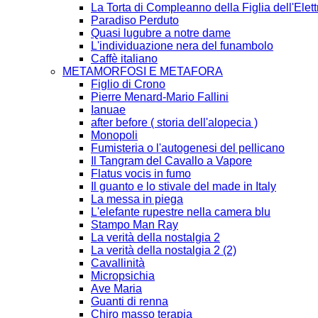
La Torta di Compleanno della Figlia dell'Elett
Paradiso Perduto
Quasi lugubre a notre dame
L'individuazione nera del funambolo
Caffè italiano
METAMORFOSI E METAFORA
Figlio di Crono
Pierre Menard-Mario Fallini
Ianuae
after before ( storia dell'alopecia )
Monopoli
Fumisteria o l'autogenesi del pellicano
Il Tangram del Cavallo a Vapore
Flatus vocis in fumo
Il guanto e lo stivale del made in Italy
La messa in piega
L'elefante rupestre nella camera blu
Stampo Man Ray
La verità della nostalgia 2
La verità della nostalgia 2 (2)
Cavallinità
Micropsichia
Ave Maria
Guanti di renna
Chiro masso terapia