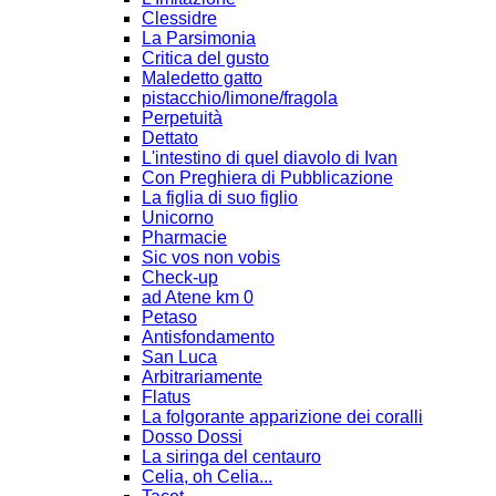
Clessidre
La Parsimonia
Critica del gusto
Maledetto gatto
pistacchio/limone/fragola
Perpetuità
Dettato
L'intestino di quel diavolo di Ivan
Con Preghiera di Pubblicazione
La figlia di suo figlio
Unicorno
Pharmacie
Sic vos non vobis
Check-up
ad Atene km 0
Petaso
Antisfondamento
San Luca
Arbitrariamente
Flatus
La folgorante apparizione dei coralli
Dosso Dossi
La siringa del centauro
Celia, oh Celia...