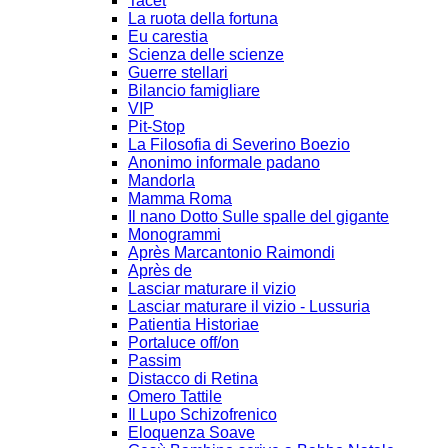
Tacet
La ruota della fortuna
Eu carestia
Scienza delle scienze
Guerre stellari
Bilancio famigliare
VIP
Pit-Stop
La Filosofia di Severino Boezio
Anonimo informale padano
Mandorla
Mamma Roma
Il nano Dotto Sulle spalle del gigante
Monogrammi
Après Marcantonio Raimondi
Après de
Lasciar maturare il vizio
Lasciar maturare il vizio - Lussuria
Patientia Historiae
Portaluce off/on
Passim
Distacco di Retina
Omero Tattile
Il Lupo Schizofrenico
Eloquenza Soave