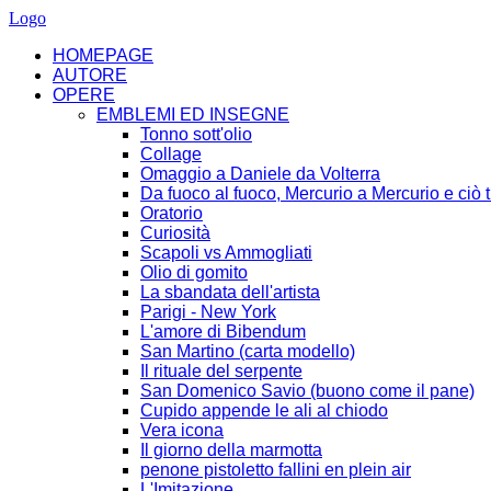
Logo
HOMEPAGE
AUTORE
OPERE
EMBLEMI ED INSEGNE
Tonno sott'olio
Collage
Omaggio a Daniele da Volterra
Da fuoco al fuoco, Mercurio a Mercurio e ciò t
Oratorio
Curiosità
Scapoli vs Ammogliati
Olio di gomito
La sbandata dell'artista
Parigi - New York
L'amore di Bibendum
San Martino (carta modello)
Il rituale del serpente
San Domenico Savio (buono come il pane)
Cupido appende le ali al chiodo
Vera icona
Il giorno della marmotta
penone pistoletto fallini en plein air
L'Imitazione