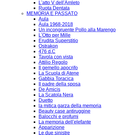
L'atto V dell'Amleto
Ruota Dentata
MEMORIA E PASSATO
Aula
Aula 1968-2018
Un incongruente Pollo alla Marengo
L'Otto per Mille
Erudita Superstitio
Ostrakon
476 d.C
Tavola con vista
Attilio Regolo
Il gemello apocrifo
La Scuola di Atene
Gabbia Toracica
Il padre della sposa
De Amicis
La Scatola Nera
Duetto
la mitica garza della memoria
Beauty case antiruggine
Balocchi e profumi
La memoria dell'elefante
Apparizione
Le due sinistre