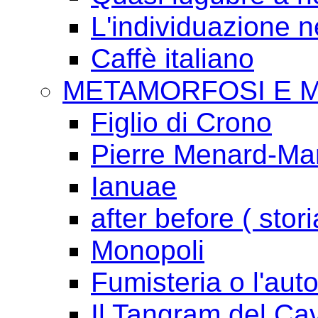
L'individuazione 
Caffè italiano
METAMORFOSI E 
Figlio di Crono
Pierre Menard-Mari
Ianuae
after before ( stori
Monopoli
Fumisteria o l'aut
Il Tangram del Ca