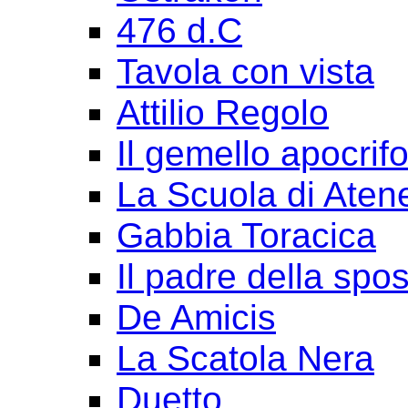
476 d.C
Tavola con vista
Attilio Regolo
Il gemello apocrif
La Scuola di Aten
Gabbia Toracica
Il padre della spo
De Amicis
La Scatola Nera
Duetto