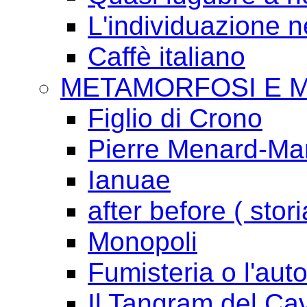
L'individuazione 
Caffè italiano
METAMORFOSI E 
Figlio di Crono
Pierre Menard-Mari
Ianuae
after before ( stori
Monopoli
Fumisteria o l'aut
Il Tangram del Ca