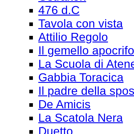
476 d.C
Tavola con vista
Attilio Regolo
Il gemello apocrif
La Scuola di Aten
Gabbia Toracica
Il padre della spo
De Amicis
La Scatola Nera
Duetto