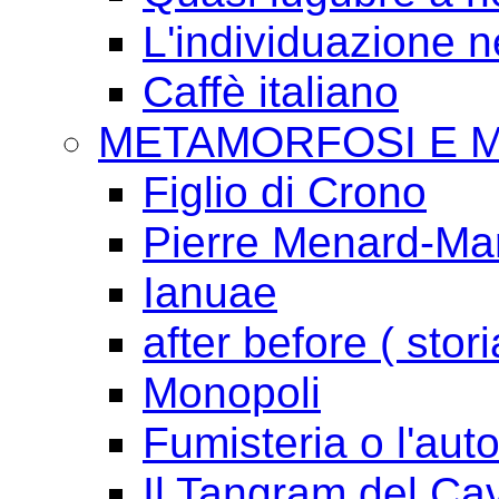
L'individuazione 
Caffè italiano
METAMORFOSI E 
Figlio di Crono
Pierre Menard-Mari
Ianuae
after before ( stori
Monopoli
Fumisteria o l'aut
Il Tangram del Ca