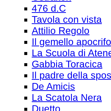
476 d.C
Tavola con vista
Attilio Regolo
Il gemello apocrif
La Scuola di Aten
Gabbia Toracica
Il padre della spo
De Amicis
La Scatola Nera
Duetto