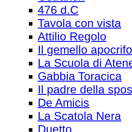
476 d.C
Tavola con vista
Attilio Regolo
Il gemello apocrif
La Scuola di Aten
Gabbia Toracica
Il padre della spo
De Amicis
La Scatola Nera
Duetto