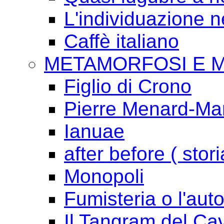
L'individuazione 
Caffè italiano
METAMORFOSI E 
Figlio di Crono
Pierre Menard-Mari
Ianuae
after before ( stori
Monopoli
Fumisteria o l'aut
Il Tangram del Ca