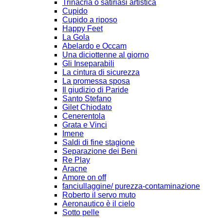
Trinacria o satiriasi artistica
Cupido
Cupido a riposo
Happy Feet
La Gola
Abelardo e Occam
Una diciottenne al giorno
Gli Inseparabili
La cintura di sicurezza
La promessa sposa
Il giudizio di Paride
Santo Stefano
Gilet Chiodato
Cenerentola
Grata e Vinci
Imene
Saldi di fine stagione
Separazione dei Beni
Re Play
Aracne
Amore on off
fanciullaggine/ purezza-contaminazione
Roberto il servo muto
Aeronautico è il cielo
Sotto pelle