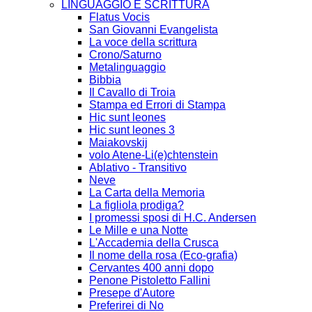
LINGUAGGIO E SCRITTURA
Flatus Vocis
San Giovanni Evangelista
La voce della scrittura
Crono/Saturno
Metalinguaggio
Bibbia
Il Cavallo di Troia
Stampa ed Errori di Stampa
Hic sunt leones
Hic sunt leones 3
Maiakovskij
volo Atene-Li(e)chtenstein
Ablativo - Transitivo
Neve
La Carta della Memoria
La figliola prodiga?
I promessi sposi di H.C. Andersen
Le Mille e una Notte
L'Accademia della Crusca
Il nome della rosa (Eco-grafia)
Cervantes 400 anni dopo
Penone Pistoletto Fallini
Presepe d'Autore
Preferirei di No