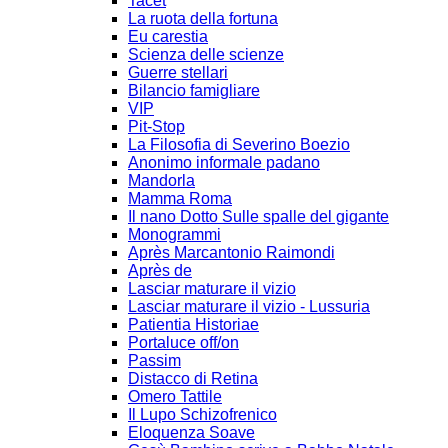
Tacet
La ruota della fortuna
Eu carestia
Scienza delle scienze
Guerre stellari
Bilancio famigliare
VIP
Pit-Stop
La Filosofia di Severino Boezio
Anonimo informale padano
Mandorla
Mamma Roma
Il nano Dotto Sulle spalle del gigante
Monogrammi
Après Marcantonio Raimondi
Après de
Lasciar maturare il vizio
Lasciar maturare il vizio - Lussuria
Patientia Historiae
Portaluce off/on
Passim
Distacco di Retina
Omero Tattile
Il Lupo Schizofrenico
Eloquenza Soave