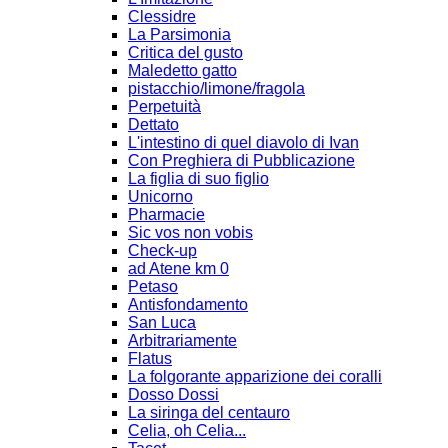
Clessidre
La Parsimonia
Critica del gusto
Maledetto gatto
pistacchio/limone/fragola
Perpetuità
Dettato
L'intestino di quel diavolo di Ivan
Con Preghiera di Pubblicazione
La figlia di suo figlio
Unicorno
Pharmacie
Sic vos non vobis
Check-up
ad Atene km 0
Petaso
Antisfondamento
San Luca
Arbitrariamente
Flatus
La folgorante apparizione dei coralli
Dosso Dossi
La siringa del centauro
Celia, oh Celia...