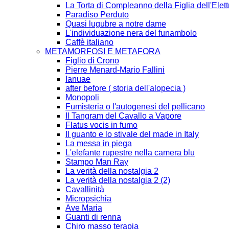
La Torta di Compleanno della Figlia dell'Elett
Paradiso Perduto
Quasi lugubre a notre dame
L'individuazione nera del funambolo
Caffè italiano
METAMORFOSI E METAFORA
Figlio di Crono
Pierre Menard-Mario Fallini
Ianuae
after before ( storia dell'alopecia )
Monopoli
Fumisteria o l'autogenesi del pellicano
Il Tangram del Cavallo a Vapore
Flatus vocis in fumo
Il guanto e lo stivale del made in Italy
La messa in piega
L'elefante rupestre nella camera blu
Stampo Man Ray
La verità della nostalgia 2
La verità della nostalgia 2 (2)
Cavallinità
Micropsichia
Ave Maria
Guanti di renna
Chiro masso terapia