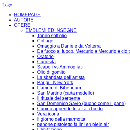
Logo
HOMEPAGE
AUTORE
OPERE
EMBLEMI ED INSEGNE
Tonno sott'olio
Collage
Omaggio a Daniele da Volterra
Da fuoco al fuoco, Mercurio a Mercurio e ciò t
Oratorio
Curiosità
Scapoli vs Ammogliati
Olio di gomito
La sbandata dell'artista
Parigi - New York
L'amore di Bibendum
San Martino (carta modello)
Il rituale del serpente
San Domenico Savio (buono come il pane)
Cupido appende le ali al chiodo
Vera icona
Il giorno della marmotta
penone pistoletto fallini en plein air
L'Imitazione