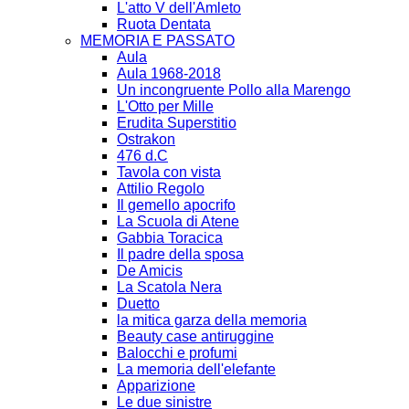
L'atto V dell'Amleto
Ruota Dentata
MEMORIA E PASSATO
Aula
Aula 1968-2018
Un incongruente Pollo alla Marengo
L'Otto per Mille
Erudita Superstitio
Ostrakon
476 d.C
Tavola con vista
Attilio Regolo
Il gemello apocrifo
La Scuola di Atene
Gabbia Toracica
Il padre della sposa
De Amicis
La Scatola Nera
Duetto
la mitica garza della memoria
Beauty case antiruggine
Balocchi e profumi
La memoria dell'elefante
Apparizione
Le due sinistre