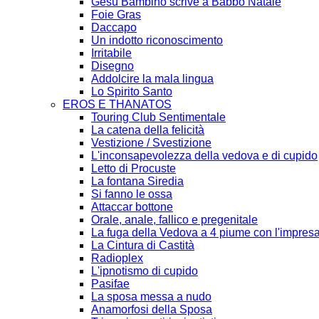
Gesù Bambino scrive a Babbo Natale
Foie Gras
Daccapo
Un indotto riconoscimento
Irritabile
Disegno
Addolcire la mala lingua
Lo Spirito Santo
EROS E THANATOS
Touring Club Sentimentale
La catena della felicità
Vestizione / Svestizione
L'inconsapevolezza della vedova e di cupido
Letto di Procuste
La fontana Siredia
Si fanno le ossa
Attaccar bottone
Orale, anale, fallico e pregenitale
La fuga della Vedova a 4 piume con l'impresa
La Cintura di Castità
Radioplex
L'ipnotismo di cupido
Pasifae
La sposa messa a nudo
Anamorfosi della Sposa