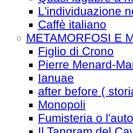
L'individuazione 
Caffè italiano
METAMORFOSI E 
Figlio di Crono
Pierre Menard-Mari
Ianuae
after before ( stori
Monopoli
Fumisteria o l'aut
Il Tangram del Ca