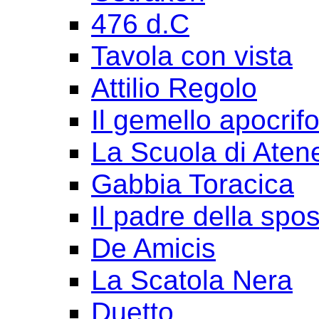
476 d.C
Tavola con vista
Attilio Regolo
Il gemello apocrif
La Scuola di Aten
Gabbia Toracica
Il padre della spo
De Amicis
La Scatola Nera
Duetto